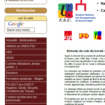
Mutations INTRA 2026
Na
Rechercher
Ca
sur le web
Actualité - Mobilisations
Adhérer au SNES-FSU
AED
AESH
Carrière (Mutations, temps
partiel...)
Elections
Formation syndicale - Stages
FS-SSCT (ex-CHSCT :
Hygiène, Santé, Sécurité,
Conditions de Travail)
L’action sociale pour les
personnels