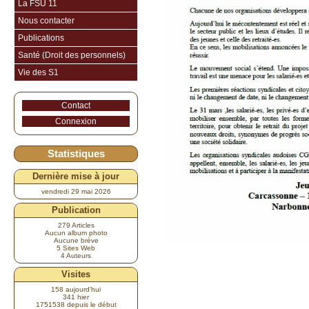
La FSU 11
Nous contacter
Publications
Santé (Droit des personnels)
Vie des S1
Contact
Connexion
Statistiques
Dernière mise à jour
vendredi 29 mai 2026
Publication
279 Articles
Aucun album photo
Aucune brève
5 Sites Web
4 Auteurs
Visites
158 aujourd’hui
341 hier
1751538 depuis le début