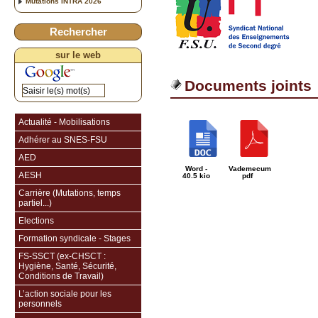
Mutations INTRA 2026
Rechercher
sur le web
Documents joints
Actualité - Mobilisations
Adhérer au SNES-FSU
AED
Word -
Vademecum
AESH
40.5 kio
pdf
Carrière (Mutations, temps
partiel...)
Elections
Formation syndicale - Stages
FS-SSCT (ex-CHSCT :
Hygiène, Santé, Sécurité,
Conditions de Travail)
L’action sociale pour les
personnels