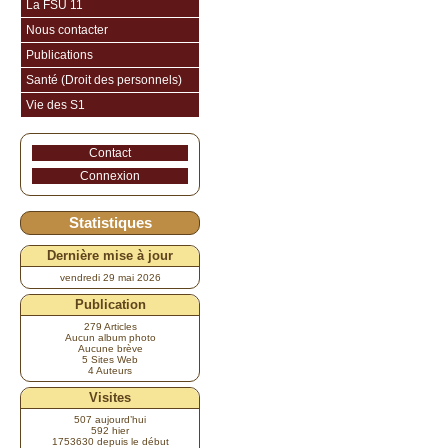
La FSU 11
Nous contacter
Publications
Santé (Droit des personnels)
Vie des S1
Contact
Connexion
Statistiques
Dernière mise à jour
vendredi 29 mai 2026
Publication
279 Articles
Aucun album photo
Aucune brève
5 Sites Web
4 Auteurs
Visites
507 aujourd’hui
592 hier
1753630 depuis le début