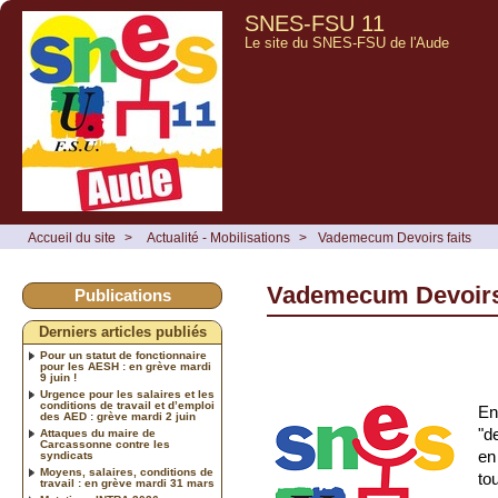
SNES-FSU 11
Le site du SNES-FSU de l'Aude
Accueil du site
>
Actualité - Mobilisations
>
Vademecum Devoirs faits
Vademecum Devoirs 
Publications
Derniers articles publiés
Pour un statut de fonctionnaire
pour les AESH : en grève mardi
9 juin !
Urgence pour les salaires et les
conditions de travail et d’emploi
En
des AED : grève mardi 2 juin
"d
Attaques du maire de
Carcassonne contre les
en
syndicats
Moyens, salaires, conditions de
to
travail : en grève mardi 31 mars