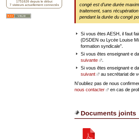
1751626 depuis le début
congé est d’une durée maxima
7 visiteurs actuellement connectés
traitement, sans récupération
pendant la durée du congé po
Si vous êtes AESH, il faut f
(DSDEN ou Lycée Louise Mich
formation syndicale”.
Si vous êtes enseignant·e da
suivante
.
Si vous êtes enseignant·e dan
suivant
au secrétariat de v
N’oubliez pas de nous confirmer
nous contacter
en cas de pro
Documents joints