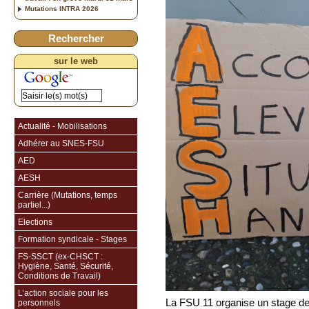
Mutations INTRA 2026
Rechercher
sur le web
Actualité - Mobilisations
Adhérer au SNES-FSU
AED
AESH
Carrière (Mutations, temps
partiel...)
Elections
Formation syndicale - Stages
FS-SSCT (ex-CHSCT :
Hygiène, Santé, Sécurité,
Conditions de Travail)
L’action sociale pour les
La FSU 11 organise un stage de f
personnels