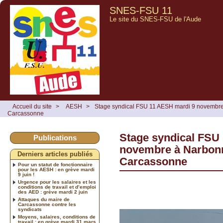
SNES-FSU 11
Le site du SNES-FSU de l'Aude
Accueil du site
>
AESH
>
Stage syndical FSU 11 AESH mardi 9 novembre
Carcassonne
Stage syndical FSU
Publications
novembre à Narbonn
Derniers articles publiés
Carcassonne
Pour un statut de fonctionnaire
pour les AESH : en grève mardi
9 juin !
Urgence pour les salaires et les
conditions de travail et d’emploi
des AED : grève mardi 2 juin
Attaques du maire de
Carcassonne contre les
syndicats
Moyens, salaires, conditions de
travail : en grève mardi 31 mars