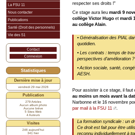
respecter ses droits !”
La FSU 11
Ce stage aura lieu
mardi 9 nov
Nous contacter
collège Victor Hugo
et
mardi 
Publications
au collège Alain
.
Santé (Droit des personnels)
Vie des S1
• Généralisation des PIAL dans
quotidien.
Contact
• Les contrats : temps de tra
Connexion
perspectives d’amélioration ?
• Action sociale, santé, cong
Statistiques
AESH.
Dernière mise à jour
vendredi 29 mai 2026
Pour assister à ce stage, il fa
Publication
au moins un mois avant la da
Narbonne et le 16 novembre pou
279 Articles
Aucun album photo
par mail à la FSU 11
.
Aucune brève
5 Sites Web
4 Auteurs
La formation syndicale : un dro
Visites
Ce droit est fait pour être util
246 aujourd’hui
reconnu individuellement à tou
341 hier