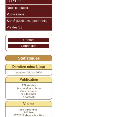
La FSU 11
Nous contacter
Publications
Santé (Droit des personnels)
Vie des S1
Contact
Connexion
Statistiques
Dernière mise à jour
vendredi 29 mai 2026
Publication
279 Articles
Aucun album photo
Aucune brève
5 Sites Web
4 Auteurs
Visites
285 aujourd’hui
342 hier
1752816 depuis le début