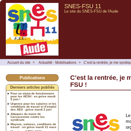
SNES-FSU 11
Le site du SNES-FSU de l'Aude
Accueil du site
>
Actualité - Mobilisations
>
C’est la rentrée, je me synd
C’est la rentrée, j
Publications
FSU !
Derniers articles publiés
Pour un statut de fonctionnaire
pour les AESH : en grève mardi
9 juin !
Urgence pour les salaires et les
conditions de travail et d’emploi
des AED : grève mardi 2 juin
Attaques du maire de
Le
Carcassonne contre les
syndicats
mo
Moyens, salaires, conditions de
or
travail : en grève mardi 31 mars