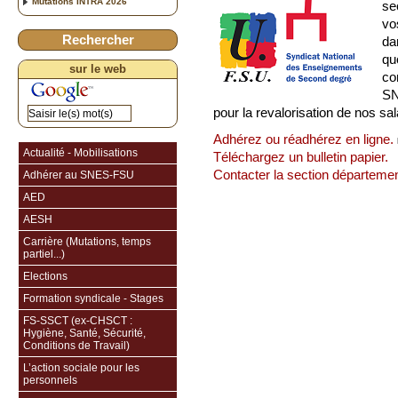
Mutations INTRA 2026
se
vo
Rechercher
da
qu
sur le web
co
SN
pour la revalorisation de nos sal
Adhérez ou réadhérez en ligne.
Actualité - Mobilisations
Téléchargez un bulletin papier.
Contacter la section départem
Adhérer au SNES-FSU
AED
AESH
Carrière (Mutations, temps
partiel...)
Elections
Formation syndicale - Stages
FS-SSCT (ex-CHSCT :
Hygiène, Santé, Sécurité,
Conditions de Travail)
L’action sociale pour les
personnels