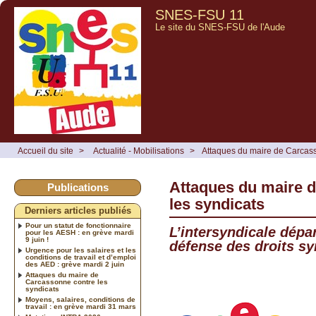
SNES-FSU 11
Le site du SNES-FSU de l'Aude
Accueil du site
>
Actualité - Mobilisations
>
Attaques du maire de Carcass
Attaques du maire 
Publications
les syndicats
Derniers articles publiés
Pour un statut de fonctionnaire
L’intersyndicale dépa
pour les AESH : en grève mardi
9 juin !
défense des droits s
Urgence pour les salaires et les
conditions de travail et d’emploi
des AED : grève mardi 2 juin
Attaques du maire de
Carcassonne contre les
syndicats
Moyens, salaires, conditions de
travail : en grève mardi 31 mars