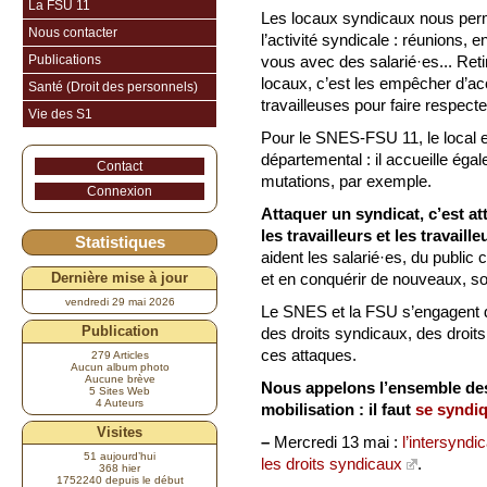
La FSU 11
Les locaux syndicaux nous permet
Nous contacter
l’activité syndicale : réunions, 
Publications
vous avec des salarié·es... Reti
locaux, c’est les empêcher d’ac
Santé (Droit des personnels)
travailleuses pour faire respecter
Vie des S1
Pour le SNES-FSU 11, le local e
départemental : il accueille 
Contact
mutations, par exemple.
Connexion
Attaquer un syndicat, c’est at
les travailleurs et les travaille
Statistiques
aident les salarié·es, du public 
et en conquérir de nouveaux, s
Dernière mise à jour
vendredi 29 mai 2026
Le SNES et la FSU s’engagent d
Publication
des droits syndicaux, des droits 
ces attaques.
279 Articles
Aucun album photo
Aucune brève
Nous appelons l’ensemble des 
5 Sites Web
4 Auteurs
mobilisation : il faut
se syndi
Visites
–
Mercredi 13 mai :
l’intersyndi
51 aujourd’hui
les droits syndicaux
.
368 hier
1752240 depuis le début