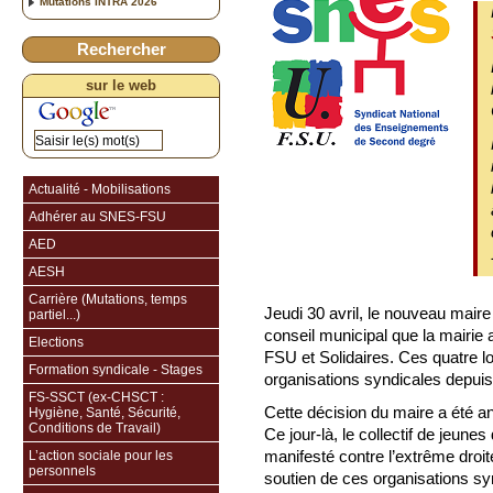
Mutations INTRA 2026
Rechercher
sur le web
Actualité - Mobilisations
Adhérer au SNES-FSU
AED
AESH
Carrière (Mutations, temps
Jeudi 30 avril, le nouveau mair
partiel...)
conseil municipal que la mairie a
Elections
FSU et Solidaires. Ces quatre l
Formation syndicale - Stages
organisations syndicales depui
FS-SSCT (ex-CHSCT :
Cette décision du maire a été an
Hygiène, Santé, Sécurité,
Conditions de Travail)
Ce jour-là, le collectif de jeu
manifesté contre l’extrême droite
L’action sociale pour les
personnels
soutien de ces organisations sy