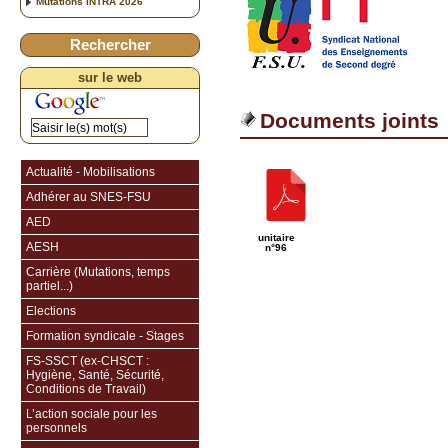
Mutations INTRA 2026
Rechercher
sur le web
Documents joints
Actualité - Mobilisations
Adhérer au SNES-FSU
AED
unitaire
AESH
n°96
Carrière (Mutations, temps
partiel...)
Elections
Formation syndicale - Stages
FS-SSCT (ex-CHSCT :
Hygiène, Santé, Sécurité,
Conditions de Travail)
L’action sociale pour les
personnels