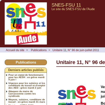
SNES-FSU 11
Le site du SNES-FSU de l'Aude
Accueil du site
>
Publications
>
Unitaire 11, N° 96 de juin-juillet 2011
Unitaire 11, N° 96 de 
Publications
Derniers articles publiés
Pour un statut de fonctionnaire
pour les AESH : en grève mardi
9 juin !
Urgence pour les salaires et les
conditions de travail et d’emploi
Ve
des AED : grève mardi 2 juin
nu
Attaques du maire de
Carcassonne contre les
jui
syndicats
Moyens, salaires, conditions de
travail : en grève mardi 31 mars
Bo