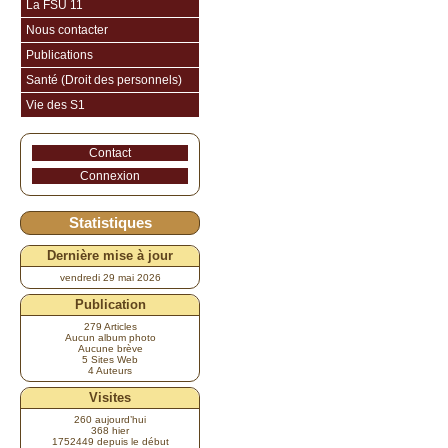
La FSU 11
Nous contacter
Publications
Santé (Droit des personnels)
Vie des S1
Contact
Connexion
Statistiques
Dernière mise à jour
vendredi 29 mai 2026
Publication
279 Articles
Aucun album photo
Aucune brève
5 Sites Web
4 Auteurs
Visites
260 aujourd’hui
368 hier
1752449 depuis le début