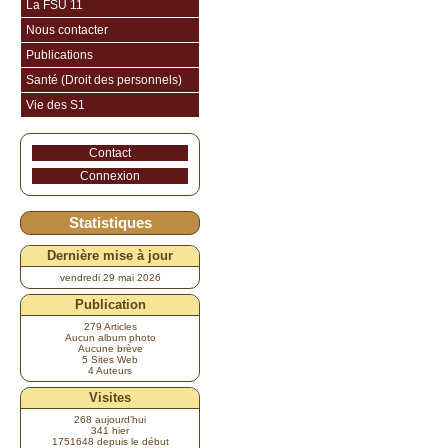
La FSU 11
Nous contacter
Publications
Santé (Droit des personnels)
Vie des S1
Contact
Connexion
Statistiques
Dernière mise à jour
vendredi 29 mai 2026
Publication
279 Articles
Aucun album photo
Aucune brève
5 Sites Web
4 Auteurs
Visites
268 aujourd’hui
341 hier
1751648 depuis le début