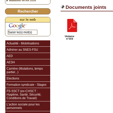
Mutations INTRA 2026
Documents joints
Rechercher
sur le web
Unitaire
n°103
Actualité - Mobilisations
Adhérer au SNES-FSU
AED
AESH
Carrière (Mutations, temps
partiel...)
Elections
Formation syndicale - Stages
FS-SSCT (ex-CHSCT :
Hygiène, Santé, Sécurité,
Conditions de Travail)
L’action sociale pour les
personnels