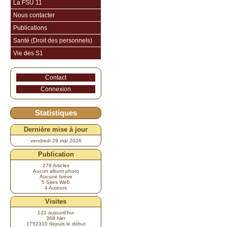
La FSU 11
Nous contacter
Publications
Santé (Droit des personnels)
Vie des S1
Contact
Connexion
Statistiques
Dernière mise à jour
vendredi 29 mai 2026
Publication
279 Articles
Aucun album photo
Aucune brève
5 Sites Web
4 Auteurs
Visites
121 aujourd’hui
368 hier
1752310 depuis le début