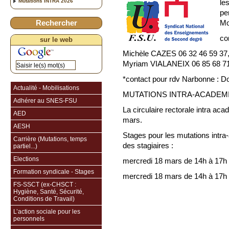
Mutations INTRA 2026
le
pe
Rechercher
Mo
co
sur le web
Michèle CAZES 06 32 46 59 37,
Myriam VIALANEIX 06 85 68 71
*contact pour rdv Narbonne : 
Actualité - Mobilisations
MUTATIONS INTRA-ACADEMIQUE
Adhérer au SNES-FSU
La circulaire rectorale intra a
AED
mars.
AESH
Stages pour les mutations intra-
Carrière (Mutations, temps
des stagiaires :
partiel...)
Elections
mercredi 18 mars de 14h à 17h
Formation syndicale - Stages
mercredi 18 mars de 14h à 17h
FS-SSCT (ex-CHSCT :
Hygiène, Santé, Sécurité,
Conditions de Travail)
L’action sociale pour les
personnels