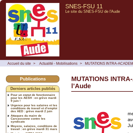
SNES-FSU 11
Le site du SNES-FSU de l'Aude
Accueil du site
>
Actualité - Mobilisations
>
MUTATIONS INTRA-ACADEMI
MUTATIONS INTRA
Publications
l’Aude
Derniers articles publiés
Pour un statut de fonctionnaire
pour les AESH : en grève mardi
9 juin !
Urgence pour les salaires et les
conditions de travail et d’emploi
des AED : grève mardi 2 juin
me
Attaques du maire de
Carcassonne contre les
av
syndicats
Ju
Moyens, salaires, conditions de
travail : en grève mardi 31 mars