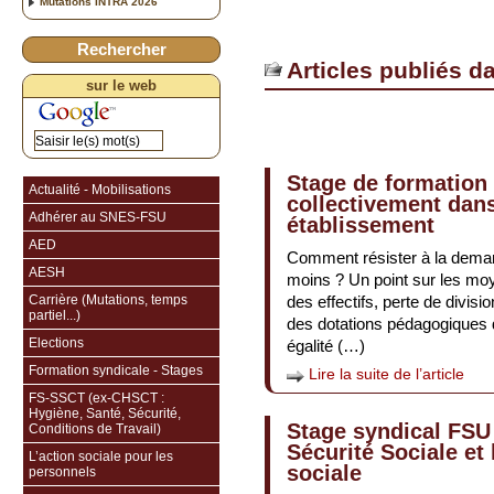
Mutations INTRA 2026
Rechercher
Articles publiés d
sur le web
Stage de formation 
Actualité - Mobilisations
collectivement dan
Adhérer au SNES-FSU
établissement
AED
Comment résister à la demand
AESH
moins ? Un point sur les mo
Carrière (Mutations, temps
des effectifs, perte de divis
partiel...)
des dotations pédagogiques de
Elections
égalité (…)
Formation syndicale - Stages
Lire la suite de l’article
FS-SSCT (ex-CHSCT :
Hygiène, Santé, Sécurité,
Stage syndical FSU 
Conditions de Travail)
Sécurité Sociale et 
L’action sociale pour les
sociale
personnels