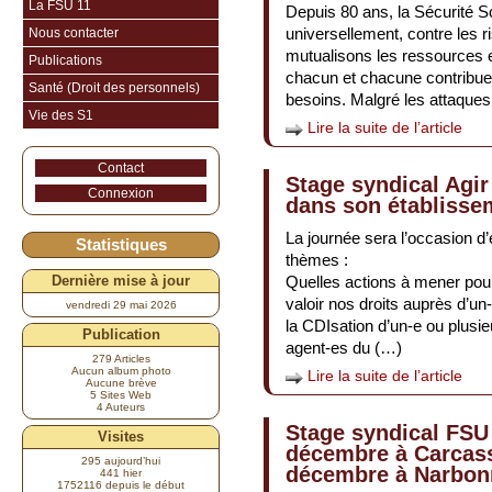
La FSU 11
Depuis 80 ans, la Sécurité S
universellement, contre les 
Nous contacter
mutualisons les ressources e
Publications
chacun et chacune contribue 
Santé (Droit des personnels)
besoins. Malgré les attaque
Vie des S1
Lire la suite de l’article
Contact
Stage syndical Agir
Connexion
dans son établisse
La journée sera l’occasion d’
Statistiques
thèmes :
Quelles actions à mener pou
Dernière mise à jour
valoir nos droits auprès d’un
vendredi 29 mai 2026
la CDIsation d’un-e ou plu
Publication
agent-es du (…)
279 Articles
Aucun album photo
Lire la suite de l’article
Aucune brève
5 Sites Web
4 Auteurs
Stage syndical FSU
Visites
décembre à Carcass
295 aujourd’hui
décembre à Narbon
441 hier
1752116 depuis le début