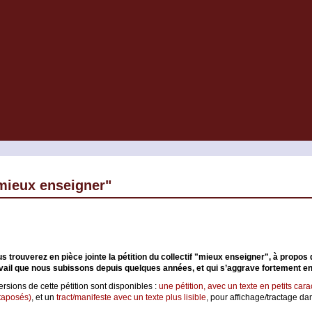
"mieux enseigner"
s trouverez en pièce jointe la pétition du collectif "mieux enseigner", à propos
vail que nous subissons depuis quelques années, et qui s’aggrave fortement 
ersions de cette pétition sont disponibles :
une pétition, avec un texte en petits car
taposés)
, et un
tract/manifeste avec un texte plus lisible
, pour affichage/tractage dan