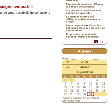
Narbonne.
Exemple de motion en CA pour
eigner.venez.fr
le conseil pédagogique
Succès de la mobilisation au
r de vous, possibilité de contacter le
collège de Capendu...
Le bilan de rentrée des
différents établissements de
l’Aude
Lettre ouverte aux IG par les
collègues du Lycée Jules Fil de
Carcassonne.
Proposition de motion du
collectif "mieux enseigner"
1
2
Agenda
Array
<<
2026
<<
Juillet
Aujourd’hui
Lu
Ma
Me
Je
Ve
Sa
Di
29
30
1
2
3
4
5
6
7
8
9
10
11
12
13
14
15
16
17
18
19
20
21
22
23
24
25
26
27
28
29
30
31
1
2
Aucun évènement à venir les 2
prochains mois