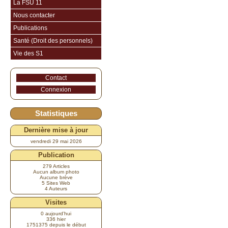
La FSU 11
Nous contacter
Publications
Santé (Droit des personnels)
Vie des S1
Contact
Connexion
Statistiques
Dernière mise à jour
vendredi 29 mai 2026
Publication
279 Articles
Aucun album photo
Aucune brève
5 Sites Web
4 Auteurs
Visites
0 aujourd’hui
336 hier
1751375 depuis le début