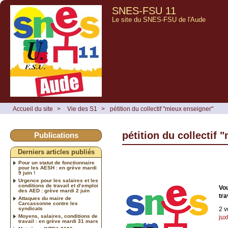
SNES-FSU 11
Le site du SNES-FSU de l'Aude
Accueil du site
>
Vie des S1
>
pétition du collectif "mieux enseigner"
pétition du collectif 
Publications
Derniers articles publiés
Pour un statut de fonctionnaire
pour les AESH : en grève mardi
9 juin !
Urgence pour les salaires et les
conditions de travail et d’emploi
Vou
des AED : grève mardi 2 juin
tra
Attaques du maire de
Carcassonne contre les
syndicats
2 v
Moyens, salaires, conditions de
jux
travail : en grève mardi 31 mars