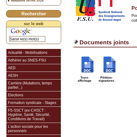
Mutations INTRA 2026
Po
Rechercher
Pou
col
sur le web
Documents joints
Actualité - Mobilisations
Adhérer au SNES-FSU
AED
AESH
Tract-
Pétition-
affichage
signatures
Carrière (Mutations, temps
partiel...)
Elections
Formation syndicale - Stages
FS-SSCT (ex-CHSCT :
Hygiène, Santé, Sécurité,
Conditions de Travail)
L’action sociale pour les
personnels