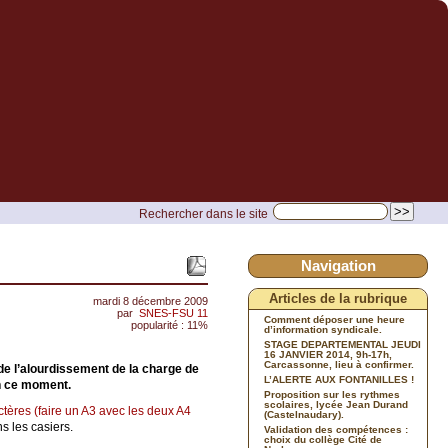
Rechercher dans le site
Navigation
Articles de la rubrique
mardi 8 décembre 2009
par
SNES-FSU 11
Comment déposer une heure
popularité : 11%
d’information syndicale.
STAGE DEPARTEMENTAL JEUDI
16 JANVIER 2014, 9h-17h,
Carcassonne, lieu à confirmer.
 de l’alourdissement de la charge de
L’ALERTE AUX FONTANILLES !
en ce moment.
Proposition sur les rythmes
scolaires, lycée Jean Durand
actères (faire un A3 avec les deux A4
(Castelnaudary).
s les casiers.
Validation des compétences :
choix du collège Cité de