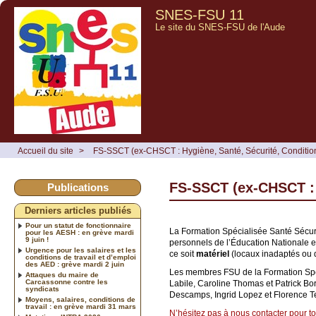
SNES-FSU 11
Le site du SNES-FSU de l'Aude
Accueil du site
>
FS-SSCT (ex-CHSCT : Hygiène, Santé, Sécurité, Condition
FS-SSCT (ex-CHSCT : H
Publications
Derniers articles publiés
Pour un statut de fonctionnaire
La Formation Spécialisée Santé Sécurit
pour les AESH : en grève mardi
9 juin !
personnels de l’Éducation Nationale e
Urgence pour les salaires et les
ce soit
matériel
(locaux inadaptés ou d
conditions de travail et d’emploi
des AED : grève mardi 2 juin
Les membres FSU de la Formation Spéci
Attaques du maire de
Carcassonne contre les
Labile, Caroline Thomas et Patrick Bo
syndicats
Descamps, Ingrid Lopez et Florence 
Moyens, salaires, conditions de
travail : en grève mardi 31 mars
N’hésitez pas à nous contacter pour tou