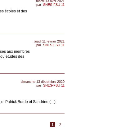
mardi 13 avril 2021
par
SNES-FSU 11
es écoles et des
jeudi 11 février 2021
par
SNES-FSU 11
smises aux membres
nquiétudes des
dimanche 13 décembre 2020
par
SNES-FSU 11
t Patrick Borde et Sandrine (…)
1
2