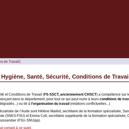
s de Travail)
ygiène, Santé, Sécurité, Conditions de Travai
é et Conditions de Travail (
FS-SSCT, anciennement CHSCT
) a compétence sur l
xerçant dans le département, pour tout ce qui peut nuire à leurs
conditions de trav
égradés...) ou lié à
l’organisation du travail
(relations conflictuelles...)
alisée de l’Aude sont Hélène Maillot, secrétaire de la formation spécialisée, Sa
rde (SNES-FSU) et Emma Coll, secrétaire suppléante de la formation spécialisée, C
Teyssandier (FSU-SNUipp).
t conseil à ce sujet.