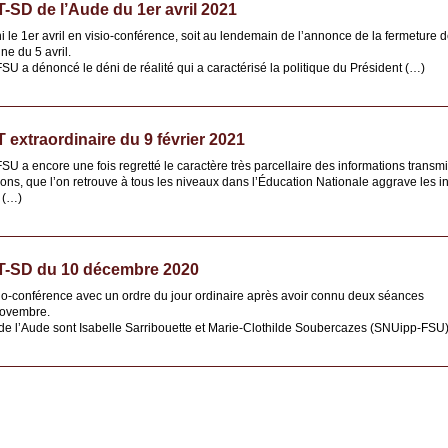
D de l’Aude du 1er avril 2021
le 1er avril en visio-conférence, soit au lendemain de l’annonce de la fermeture d
ne du 5 avril.
FSU a dénoncé le déni de réalité qui a caractérisé la politique du Président (…)
xtraordinaire du 9 février 2021
FSU a encore une fois regretté le caractère très parcellaire des informations tran
s, que l’on retrouve à tous les niveaux dans l’Éducation Nationale aggrave les i
 (…)
-SD du 10 décembre 2020
o-conférence avec un ordre du jour ordinaire après avoir connu deux séances
novembre.
’Aude sont Isabelle Sarribouette et Marie-Clothilde Soubercazes (SNUipp-FSU) e