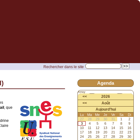
Rechercher dans le site
l)
Agenda
Array
<<
2026
es
<<
Août
ail
, que
Aujourd’hui
Lu
Ma
Me
Je
Ve
Sa
Di
27
28
29
30
31
1
2
ndrine
3
4
5
6
7
8
9
laire
10
11
12
13
14
15
16
17
18
19
20
21
22
23
24
25
26
27
28
29
30