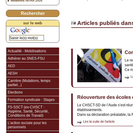
Mutations INTRA 2026
Rechercher
Articles publiés dan
sur le web
Actualité - Mobilisations
Com
Adhérer au SNES-FSU
Le re
santé
AED
Ce ri
AESH
L
Carrière (Mutations, temps
partiel...)
Elections
Réouverture des écoles 
Formation syndicale - Stages
Le CHSCT-SD de l’Aude s’est réuni 
FS-SSCT (ex-CHSCT :
établissements.
Hygiène, Santé, Sécurité,
Dans sa déclaration préalable, la F
Conditions de Travail)
Lire la suite de l’article
L’action sociale pour les
personnels