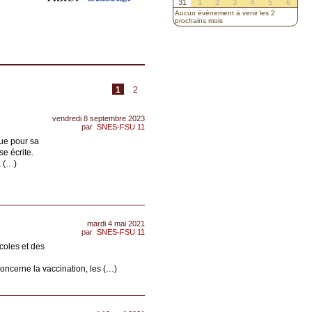
31
1
2
3
4
5
6
Aucun évènement à venir les 2
prochains mois
1
2
vendredi 8 septembre 2023
par
SNES-FSU 11
que pour sa
se écrite.
à (…)
mardi 4 mai 2021
par
SNES-FSU 11
coles et des
concerne la vaccination, les (…)