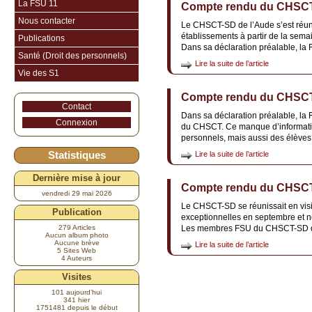
La FSU 11
Compte rendu du CHSCT-S
Nous contacter
Le CHSCT-SD de l’Aude s’est réuni 
établissements à partir de la semai
Publications
Dans sa déclaration préalable, la 
Santé (Droit des personnels)
Lire la suite de l’article
Vie des S1
Compte rendu du CHSCT e
Contact
Dans sa déclaration préalable, la 
Connexion
du CHSCT. Ce manque d’information
personnels, mais aussi des élèves
Statistiques
Lire la suite de l’article
Dernière mise à jour
Compte rendu du CHSCT
vendredi 29 mai 2026
Le CHSCT-SD se réunissait en visi
Publication
exceptionnelles en septembre et 
279 Articles
Les membres FSU du CHSCT-SD de l
Aucun album photo
Aucune brève
Lire la suite de l’article
5 Sites Web
4 Auteurs
Visites
101 aujourd’hui
341 hier
1751481 depuis le début