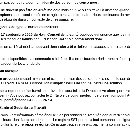
it pas conduire à donner l’identité des personnes concernées.
 ne doivent pas être en arrêt maladie
mais en ASA ou en travail à distance quand 
ymptomatiques, sont placés en congé de maladie ordinaire. Nous continuons de re
lus absurde dans un contexte de crise sanitaire.
icaux de type 2, masques inclusifs
u 17 septembre 2020 du Haut Conseil de la santé publique
qui énonce que les mas
que les masques fournis par l’Éducation Nationale conviennent donc.
ent un certificat médical peuvent demander à être dotés en masques chirurgicaux d
core disponibles. La commande a été faite. Ils seront fournis prioritairement à de
tiquent la lecture labiale.
t du masque
de prévention
soient mises en place en direction des personnels, chez qui le port 
 à la
voix
. La mise à disposition d’amplificateurs de son peut être une solution.
 a répondu qu’un travail de prévention sera fait et la Directrice Académique a ra
rvenir (Vous pouvez contacter le Dr Nicole de Jong, médecin de prévention pour l’A
 ou par téléphone 04-68-66-26-54)
Santé et Sécurité au Travail)
Travail) est désormais dématérialisé : les personnels peuvent rédiger leurs fiches 
c leurs identifiants académiques. Le registre SST permet à tout personnel de signa
oit lui faire une
réponse écrite
. Ce risque peut être lié aux bâtiments comme aux 