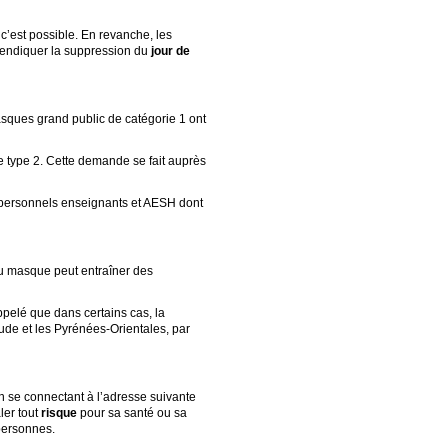
c’est possible. En revanche, les
vendiquer la suppression du
jour de
ques grand public de catégorie 1 ont
e type 2. Cette demande se fait auprès
s personnels enseignants et AESH dont
du masque peut entraîner des
ppelé que dans certains cas, la
ude et les Pyrénées-Orientales, par
en se connectant à l’adresse suivante
ler tout
risque
pour sa santé ou sa
personnes.