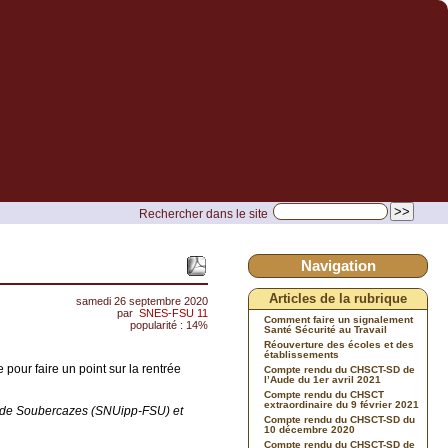
Rechercher dans le site
Navigation
Articles de la rubrique
samedi 26 septembre 2020
par
SNES-FSU 11
Comment faire un signalement
popularité : 14%
Santé Sécurité au Travail
Réouverture des écoles et des
établissements
our faire un point sur la rentrée
Compte rendu du CHSCT-SD de
l’Aude du 1er avril 2021
Compte rendu du CHSCT
extraordinaire du 9 février 2021
ilde Soubercazes (SNUipp-FSU) et
Compte rendu du CHSCT-SD du
10 décembre 2020
Compte rendu du CHSCT-SD de