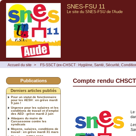
SNES-FSU 11
Le site du SNES-FSU de l'Aude
Accueil du site
>
FS-SSCT (ex-CHSCT : Hygiène, Santé, Sécurité, Condition
Compte rendu CHSCT-
Publications
Derniers articles publiés
Pour un statut de fonctionnaire
pour les AESH : en grève mardi
9 juin !
Urgence pour les salaires et les
conditions de travail et d’emploi
Le 
des AED : grève mardi 2 juin
dan
Attaques du maire de
Carcassonne contre les
syndicats
Les
Moyens, salaires, conditions de
San
travail : en grève mardi 31 mars