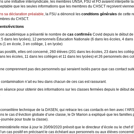
s une initiative intersyndicale, les membres UNSA, FSU et FO avaient interpellé la 
eptable que les seules informations que les membres du CHSCT reçoivent viennent
s sa déclaration préalable
, la FSU a dénoncé les
conditions générales
de cette re
mbres du CHSCT.
ments/évictions
tion académique a présenté le nombre de
cas confirmés
Covid depuis le début de 
t 5 dans les lycées), 12 personnels Éducation Nationale (6 dans les écoles, 4 dans l
es (1 en école, 3 en collège, 1 en lycée)
cas positifs, elles ont concerné, 260 élèves (201 dans les écoles, 23 dans les collèg
 les écoles, 11 dans les collèges et 11 dans les lycées) et 26 personnels des collec
 ne comprennent pas des personnels qui seraient isolés parce que cas contact suite
e contamination n’ait eu lieu dans chacun de ces cas est rassurant.
er en séance pour obtenir des informations sur les classes fermées depuis le début de 
.
conseillère technique de la DASEN, qui retrace les cas contacts en lien avec l’ARS
. Dans le cas d’éviction globale d’une classe, le Dr Marion a expliqué que les famil
-journée pour toute la classe).
nistérielle mise à jour le 20/09/2020 prévoit que le directeur d’école ou le chef 
 d’un cas positif en précisant le cas échéant aux personnels ou aux élèves concern