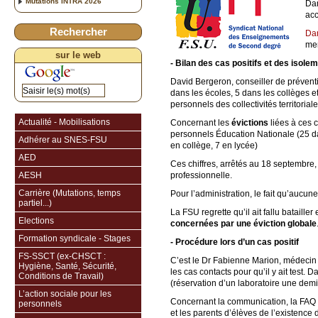
Mutations INTRA 2026
Dan
acc
Rechercher
Dan
me
sur le web
- Bilan des cas positifs et des isole
David Bergeron, conseiller de préven
dans les écoles, 5 dans les collèges e
personnels des collectivités territorial
Actualité - Mobilisations
Concernant les
évictions
liées à ces 
personnels Éducation Nationale (25 dans
Adhérer au SNES-FSU
en collège, 7 en lycée)
AED
Ces chiffres, arrêtés au 18 septembre,
AESH
professionnelle.
Carrière (Mutations, temps
Pour l’administration, le fait qu’aucun
partiel...)
La FSU regrette qu’il ait fallu bataill
Elections
concernées par une éviction globale
Formation syndicale - Stages
- Procédure lors d’un cas positif
FS-SSCT (ex-CHSCT :
C’est le Dr Fabienne Marion, médecin 
Hygiène, Santé, Sécurité,
les cas contacts pour qu’il y ait test
Conditions de Travail)
(réservation d’un laboratoire une demi
L’action sociale pour les
Concernant la communication, la FAQ mi
personnels
et les parents d’élèves de l’existence