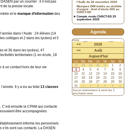
DASEN par un courrier : il n’est pas
l’Aude du 26 novembre 2020
 de la presse locale.
Masques DIM traités au zéolithe
d’argent : droit d’alerte DGI au
CHSCT-SD
ntrée et le
manque d’information
des
Compte rendu CHSCT-SD 25
septembre 2020
Agenda
l’année dans l’Aude : 24 élèves (14
es collèges et 2 dans les lycées) et 5
Array
<<
2026
es et 36 dans les lycées), 47
<<
Août
tivités territoriales (1 en école, 18
Aujourd’hui
Lu
Ma
Me
Je
Ve
Sa
Di
27
28
29
30
31
1
2
 à un contact hors de leur vie
3
4
5
6
7
8
9
10
11
12
13
14
15
16
17
18
19
20
21
22
23
24
25
26
27
28
29
30
31
1
2
3
4
5
6
l’année. Il y a eu au total
13 classes
Aucun évènement à venir les 2
prochains mois
. C’est ensuite la CPAM qui contacte
les pouvaient être accompagnées
d’établissement informe les personnels
és s’ils sont cas contacts. La DASEN