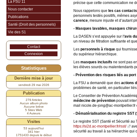
La FSU 11
précise que cette communication ne do
Nous contacter
Nous rappelons que
les cas contacts
personnels testés positifs, mêmes as
Publications
carence
, mesure injuste et d’autant p
Santé (Droit des personnels)
- Masques lavables, masques chirurg
Vie des S1
La DASEN s’est appuyée sur l
’avis d
un niveau de filtration suffisante et 
Contact
Les
personnels à risque
qui fourniss
Connexion
du supérieur hiérarchique.
Les
masques inclusifs
ne sont pas en
les élèves sourds ou malentendants pra
Statistiques
- Prévention des risques liés au por
Dernière mise à jour
La FSU a demandé que des
actions 
vendredi 29 mai 2026
problèmes de santé, en particulier liés
Publication
Le Conseiller de Prévention Académique
279 Articles
médecine de prévention
pouvait inte
Aucun album photo
mail nicole.de-jong@ac-montpellier.fr
Aucune brève
5 Sites Web
- Dématérialisation du registre SST (
4 Auteurs
Le registre SST (Santé et Sécurité au 
Visites
https://si2d.ac-montpellier.fr/rsst/
ave
53 aujourd’hui
sécurité au travail à sa hiérarchie qui d
341 hier
1751433 depuis le début