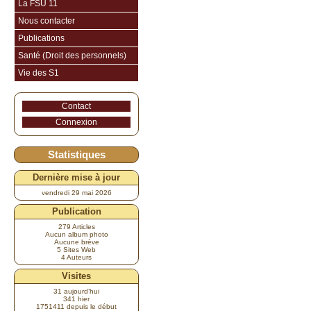
La FSU 11
Nous contacter
Publications
Santé (Droit des personnels)
Vie des S1
Contact
Connexion
Statistiques
Dernière mise à jour
vendredi 29 mai 2026
Publication
279 Articles
Aucun album photo
Aucune brève
5 Sites Web
4 Auteurs
Visites
31 aujourd’hui
341 hier
1751411 depuis le début