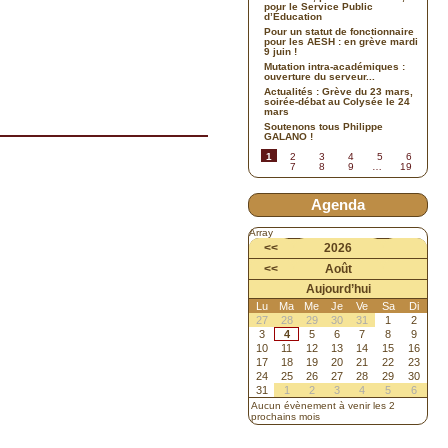
pour le Service Public
d’Éducation
Pour un statut de fonctionnaire
pour les AESH : en grève mardi
9 juin !
Mutation intra-académiques :
ouverture du serveur...
Actualités : Grève du 23 mars,
soirée-débat au Colysée le 24
mars
Soutenons tous Philippe
GALANO !
1
2
3
4
5
6
7
8
9
…
19
Agenda
Array
<<
2026
<<
Août
Aujourd’hui
Lu
Ma
Me
Je
Ve
Sa
Di
27
28
29
30
31
1
2
3
4
5
6
7
8
9
10
11
12
13
14
15
16
17
18
19
20
21
22
23
24
25
26
27
28
29
30
31
1
2
3
4
5
6
Aucun évènement à venir les 2
prochains mois