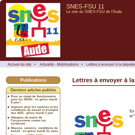
SNES-FSU 11
Le site du SNES-FSU de l'Aude
Accueil du site
>
Actualité - Mobilisations
>
Lettres à envoyer à la député
Lettres à envoyer à l
Publications
Derniers articles publiés
Pour un statut de fonctionnaire
pour les AESH : en grève mardi
9 juin !
Urgence pour les salaires et les
conditions de travail et d’emploi
En 
des AED : grève mardi 2 juin
et 
Attaques du maire de
Carcassonne contre les
syndicats
Moyens, salaires, conditions de
travail : en grève mardi 31 mars