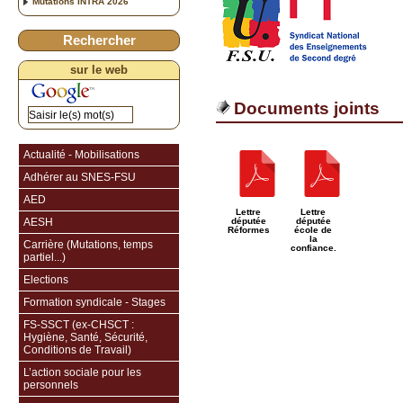
Mutations INTRA 2026
Rechercher
sur le web
Documents joints
Actualité - Mobilisations
Adhérer au SNES-FSU
AED
Lettre
Lettre
AESH
députée
députée
Réformes
école de
la
Carrière (Mutations, temps
confiance.
partiel...)
Elections
Formation syndicale - Stages
FS-SSCT (ex-CHSCT :
Hygiène, Santé, Sécurité,
Conditions de Travail)
L’action sociale pour les
personnels