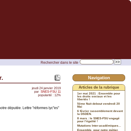
Rechercher dans le site
r.
Navigation
Articles de la rubrique
jeudi 24 janvier 2019
par
SNES-FSU 11
1er mai 2021 : Ensemble pour
popularité : 12%
les droits sociaux et les
libertés !
5ème Nuit debout vendredi 20
Mai
otre députée. Lettre "réformes lyc"es"
6 février rassemblement devant
la DSDEN.
8 mars : le SNES-FSU engagé
pour l’égalité !
Mutations Inter-académiques...
Ensemble, pour notre métier,