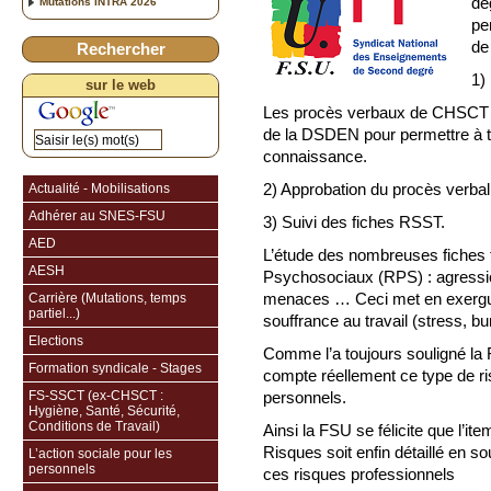
dé
Mutations INTRA 2026
pe
de
Rechercher
1)
sur le web
Les procès verbaux de CHSCT de
de la DSDEN pour permettre à t
connaissance.
2) Approbation du procès verb
Actualité - Mobilisations
Adhérer au SNES-FSU
3) Suivi des fiches RSST.
AED
L’étude des nombreuses fiches f
AESH
Psychosociaux (RPS) : agressio
menaces … Ceci met en exergue
Carrière (Mutations, temps
partiel...)
souffrance au travail (stress, bu
Elections
Comme l’a toujours souligné la 
Formation syndicale - Stages
compte réellement ce type de r
FS-SSCT (ex-CHSCT :
personnels.
Hygiène, Santé, Sécurité,
Conditions de Travail)
Ainsi la FSU se félicite que l’
Risques soit enfin détaillé en s
L’action sociale pour les
personnels
ces risques professionnels