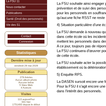
La FSU 11
La FSU souhaite ainsi engager 
Nous contacter
prévention et de suivi des pers
pour les personnels en souffranc
Publications
qu’aucune fiche RSST ne reste
Santé (Droit des personnels)
4) Situation particulière d’une éc
Vie des S1
La FSU demande à nouveau qu’
Contact
dans cette école où les incident
mettent les personnels dans des c
Connexion
A ce jour, toujours pas de répon
La FSU continuera d’œuvrer pou
Statistiques
de cette école.
Dernière mise à jour
La FSU souhaite acter la possib
vendredi 29 mai 2026
établissement où la détérioratio
Publication
5) Enquête RPS.
279 Articles
Aucun album photo
La DASEN sursoit encore une fo
Aucune brève
5 Sites Web
Pour la FSU il s’agit encore une 
4 Auteurs
dans l’intérêt des personnels.
Visites
113 aujourd’hui
341 hier
1751493 depuis le début