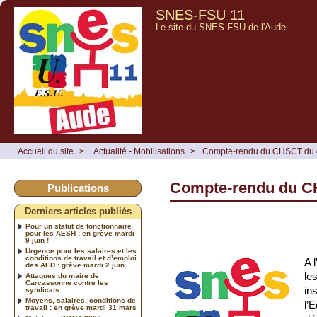
SNES-FSU 11
Le site du SNES-FSU de l'Aude
Accueil du site
>
Actualité - Mobilisations
>
Compte-rendu du CHSCT du 
Compte-rendu du C
Publications
Derniers articles publiés
Pour un statut de fonctionnaire
pour les AESH : en grève mardi
9 juin !
Urgence pour les salaires et les
conditions de travail et d’emploi
A 
des AED : grève mardi 2 juin
le
Attaques du maire de
Carcassonne contre les
in
syndicats
Moyens, salaires, conditions de
l’
travail : en grève mardi 31 mars