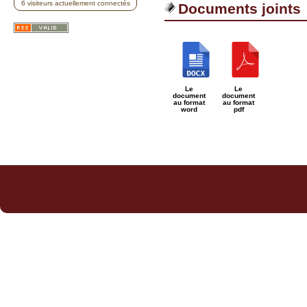
6 visiteurs actuellement connectés
Documents joints
Le
Le
document
document
au format
au format
word
pdf