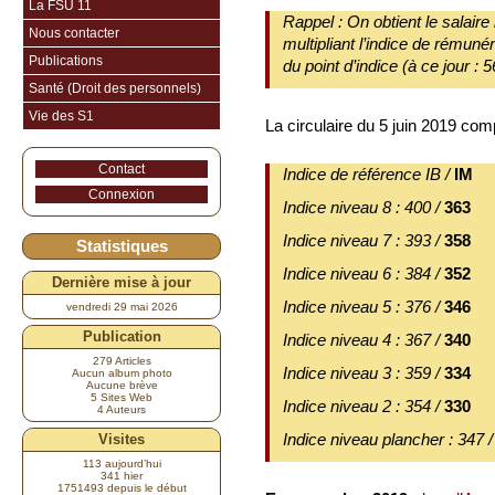
La FSU 11
Rappel : On obtient le salaire
Nous contacter
multipliant l’indice de rémunér
Publications
du point d’indice (à ce jour : 
Santé (Droit des personnels)
Vie des S1
La circulaire du 5 juin 2019 co
Contact
Indice de référence IB /
IM
Connexion
Indice niveau 8 : 400 /
363
Indice niveau 7 : 393 /
358
Statistiques
Indice niveau 6 : 384 /
352
Dernière mise à jour
Indice niveau 5 : 376 /
346
vendredi 29 mai 2026
Publication
Indice niveau 4 : 367 /
340
279 Articles
Indice niveau 3 : 359 /
334
Aucun album photo
Aucune brève
5 Sites Web
Indice niveau 2 : 354 /
330
4 Auteurs
Indice niveau plancher : 347 
Visites
113 aujourd’hui
341 hier
1751493 depuis le début