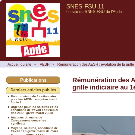
SNES-FSU 11
Le site du SNES-FSU de l'Aude
Accueil du site
>
AESH
>
Rémunération des AESH : évolution de la grille 
Rémunération des AE
Publications
grille indiciaire au 
Derniers articles publiés
Pour un statut de fonctionnaire
pour les AESH : en grève mardi
9 juin !
Urgence pour les salaires et les
conditions de travail et d’emploi
des AED : grève mardi 2 juin
Attaques du maire de
Carcassonne contre les
syndicats
Moyens, salaires, conditions de
travail : en grève mardi 31 mars