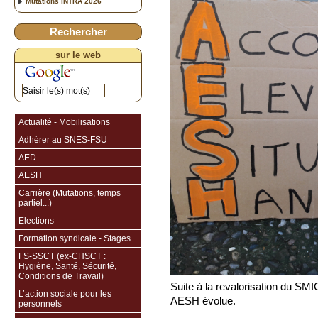
Mutations INTRA 2026
Rechercher
sur le web
Actualité - Mobilisations
Adhérer au SNES-FSU
AED
AESH
Carrière (Mutations, temps
partiel...)
Elections
Formation syndicale - Stages
FS-SSCT (ex-CHSCT :
Hygiène, Santé, Sécurité,
Conditions de Travail)
Suite à la revalorisation du SMIC 
L’action sociale pour les
AESH évolue.
personnels