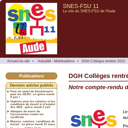
SNES-FSU 11
Le site du SNES-FSU de l'Aude
Accueil du site
>
Actualité - Mobilisations
>
DGH Collèges rentrée 2022
DGH Collèges rentr
Publications
Derniers articles publiés
Notre compte-rendu d
Pour un statut de fonctionnaire
pour les AESH : en grève mardi
9 juin !
Urgence pour les salaires et les
conditions de travail et d’emploi
des AED : grève mardi 2 juin
Le
Attaques du maire de
Carcassonne contre les
au
syndicats
Moyens, salaires, conditions de
travail : en grève mardi 31 mars
Pr