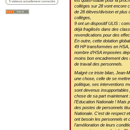
est quasi-stable pour la proch
5 visiteurs actuellement connectés
collèges sur 28 vont encore 
de 28 élèves/division et plus
collèges,
9 ont un dispositif ULIS : com
déjà fragilisés dans des cla
revendications pour des effec
En outre, cette dotation globa
49 HP transformées en HSA, s
nombre d’HSA imposées depuis
moins bon encadrement des é
de travail des personnels.
Malgré ce triste bilan, Jean-
une chose, celle de se mettre
politique, ses interventions
sont devenus insupportables 
chose de sa part maintenant :
l’Education Nationale ! Mais 
des postes de personnels titu
Nationale. C’est de respect e
ont besoin les personnels et
l’amélioration de leurs conditi