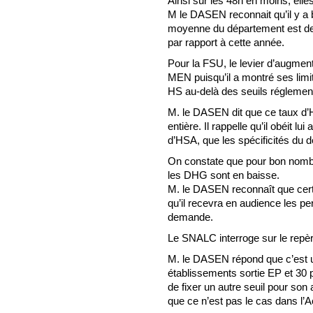
Ainsi sur les 48h en moins, elle
M le DASEN reconnait qu’il y a 
moyenne du département est de 
par rapport à cette année.
Pour la FSU, le levier d’augment
MEN puisqu’il a montré ses limit
HS au-delà des seuils réglemen
M. le DASEN dit que ce taux d’
entière. Il rappelle qu’il obéit l
d’HSA, que les spécificités du 
On constate que pour bon nombre
les DHG sont en baisse.
M. le DASEN reconnaît que cert
qu’il recevra en audience les pe
demande.
Le SNALC interroge sur le repèr
M. le DASEN répond que c’est un
établissements sortie EP et 30 p
de fixer un autre seuil pour so
que ce n’est pas le cas dans l’