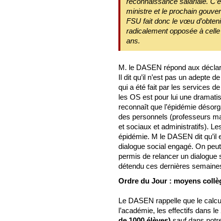
reconnaissance salariale. C’e
ministre et le prochain gouve
FSU fait donc le vœu d’obtenir
radicalement opposée à celle
ans.
M. le DASEN répond aux déclara
Il dit qu’il n’est pas un adepte de
qui a été fait par les services 
les OS est pour lui une dramatisa
reconnaît que l’épidémie désorga
des personnels (professeurs ma
et sociaux et administratifs). Le
épidémie. M le DASEN dit qu’il e
dialogue social engagé. On peut 
permis de relancer un dialogue 
détendu ces dernières semaine
Ordre du Jour : moyens collè
Le DASEN rappelle que le calcul s
l’académie, les effectifs dans 
de 1000 élèves)
sauf dans notr