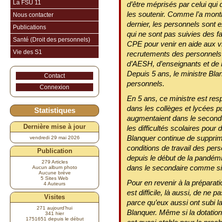
La FSU 11
d’être méprisés par celui qui d
les soutenir. Comme l’a montré
Nous contacter
dernier, les personnels sont 
Publications
qui ne sont pas suivies des f
Santé (Droit des personnels)
CPE pour venir en aide aux v
Vie des S1
recrutements des personnels a
d’AESH, d’enseignants et de r
Depuis 5 ans, le ministre Blanq
Contact
personnels.
Connexion
En 5 ans, ce ministre est re
dans les collèges et lycées pu
Statistiques
augmentaient dans le secondai
Dernière mise à jour
les difficultés scolaires pour
Blanquer continue de supprim
vendredi 29 mai 2026
conditions de travail des pers
Publication
depuis le début de la pandém
279 Articles
dans le secondaire comme si 
Aucun album photo
Aucune brève
5 Sites Web
Pour en revenir à la préparati
4 Auteurs
est difficile, là aussi, de ne 
Visites
parce qu’eux aussi ont subi la
271 aujourd’hui
Blanquer. Même si la dotation
341 hier
1751651 depuis le début