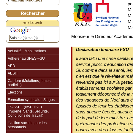
Mutations INTRA 2026
po
M.
Rechercher
M.
M.
sur le web
Ma
Monsieur le Directeur Académiq
Déclaration liminaire FSU
Actualité - Mobilisations
Il aura fallu une crise sanitai
Adhérer au SNES-FSU
service public d’éducation de
AED
Si, comme dans la santé, les 
AESH
n’en est que le révélateur m
Carrière (Mutations, temps
reviendra pas ici sur la gest
partiel...)
établissements scolaires par 
Elections
totalement déconnecté de la ré
des vacances de Noël aura ét
Formation syndicale - Stages
épuisés de tenir les établiss
FS-SSCT (ex-CHSCT :
Hygiène, Santé, Sécurité,
sans aucune écoute, aucune 
Conditions de Travail)
de la part de leur ministre. 
L’action sociale pour les
quémander des protections sa
personnels
cours avec des classes tantô