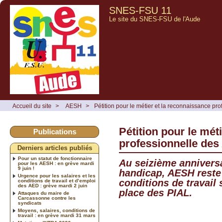
SNES-FSU 11
Le site du SNES-FSU de l'Aude
Accueil du site
>
AESH
>
Pétition pour le métier et la reconnaissance p
Pétition pour le mét
Publications
professionnelle de
Derniers articles publiés
Pour un statut de fonctionnaire
Au seizième anniversai
pour les AESH : en grève mardi
9 juin !
handicap, AESH reste 
Urgence pour les salaires et les
conditions de travail
conditions de travail et d’emploi
des AED : grève mardi 2 juin
place des PIAL.
Attaques du maire de
Carcassonne contre les
syndicats
Moyens, salaires, conditions de
travail : en grève mardi 31 mars