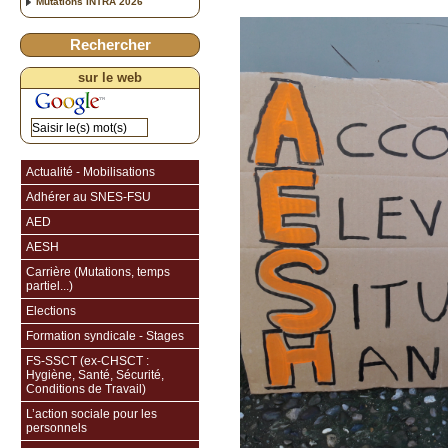
Mutations INTRA 2026
Rechercher
sur le web
Actualité - Mobilisations
Adhérer au SNES-FSU
AED
AESH
Carrière (Mutations, temps
partiel...)
Elections
Formation syndicale - Stages
FS-SSCT (ex-CHSCT :
Hygiène, Santé, Sécurité,
Conditions de Travail)
L’action sociale pour les
personnels