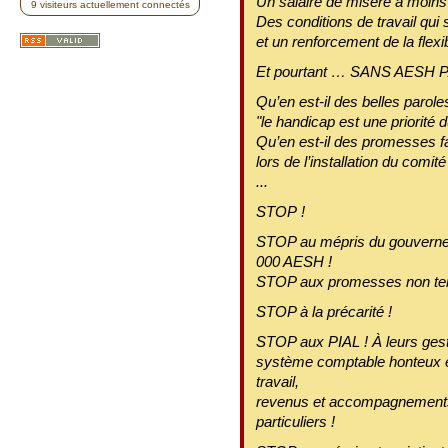
Un salaire de misère à moins
9 visiteurs actuellement connectés
Des conditions de travail qui
et un renforcement de la flexibi
Et pourtant … SANS AESH 
Qu’en est-il des belles paro
"le handicap est une priorité 
Qu’en est-il des promesses f
lors de l’installation du comi
...
STOP !
STOP au mépris du gouverne
000 AESH !
STOP aux promesses non te
STOP à la précarité !
STOP aux PIAL ! À leurs gest
système comptable honteux et
travail,
revenus et accompagnements 
particuliers !