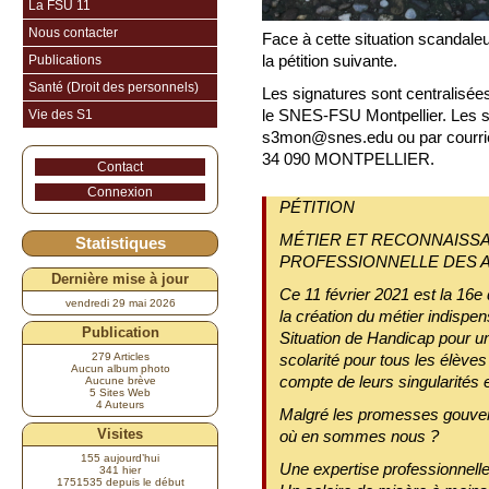
La FSU 11
Nous contacter
Face à cette situation scandaleu
la pétition suivante.
Publications
Santé (Droit des personnels)
Les signatures sont centralisée
le SNES-FSU Montpellier. Les s
Vie des S1
s3mon@snes.edu ou par courrie
34 090 MONTPELLIER.
Contact
Connexion
PÉTITION
MÉTIER ET RECONNAISS
Statistiques
PROFESSIONNELLE DES 
Dernière mise à jour
Ce 11 février 2021 est la 16e 
vendredi 29 mai 2026
la création du métier indisp
Publication
Situation de Handicap pour un
279 Articles
scolarité pour tous les élèves
Aucun album photo
compte de leurs singularités e
Aucune brève
5 Sites Web
4 Auteurs
Malgré les promesses gouve
Visites
où en sommes nous ?
155 aujourd’hui
Une expertise professionnell
341 hier
1751535 depuis le début